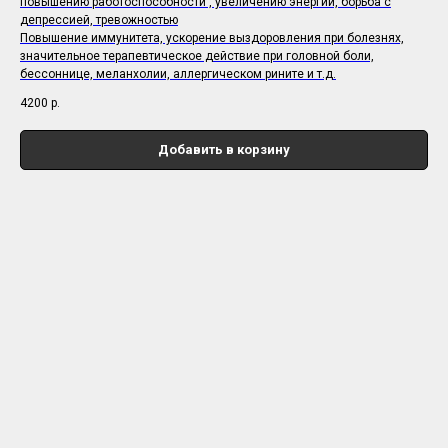
повышению работоспособности , увеличению энергии, борьба с
депрессией, тревожностью
Повышение иммунитета, ускорение выздоровления при болезнях,
значительное терапевтическое действие при головной боли,
бессоннице, меланхолии, аллергическом рините и т.д.
4200
р.
Добавить в корзину