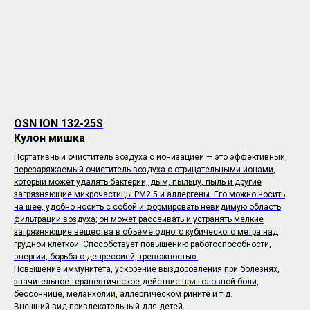
OSN ION 132-25S
Кулон мишка
Портативный очиститель воздуха с ионизацией — это эффективный,
перезаряжаемый очиститель воздуха с отрицательными ионами,
который может удалять бактерии, дым, пыльцу, пыль и другие
загрязняющие микрочастицы PM2.5 и аллергены. Его можно носить
на шее, удобно носить с собой и формировать невидимую область
фильтрации воздуха; он может рассеивать и устранять мелкие
загрязняющие вещества в объеме одного кубического метра над
грудной клеткой. Способствует повышению работоспособности,
энергии, борьба с депрессией, тревожностью.
Повышение иммунитета, ускорение выздоровления при болезнях,
значительное терапевтическое действие при головной боли,
бессоннице, меланхолии, аллергическом рините и т.д.
Внешний вид привлекательный для детей.