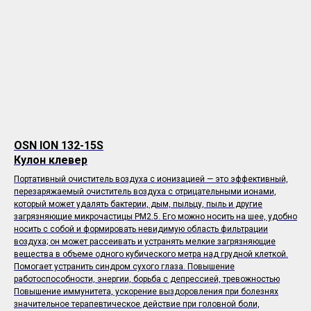
OSN ION 132-15S
Кулон клевер
Портативный очиститель воздуха с ионизацией — это эффективный,
перезаряжаемый очиститель воздуха с отрицательными ионами,
который может удалять бактерии, дым, пыльцу, пыль и другие
загрязняющие микрочастицы PM2.5. Его можно носить на шее, удобно
носить с собой и формировать невидимую область фильтрации
воздуха; он может рассеивать и устранять мелкие загрязняющие
вещества в объеме одного кубического метра над грудной клеткой.
Помогает устранить синдром сухого глаза. Повышение
работоспособности, энергии, борьба с депрессией, тревожностью
Повышение иммунитета, ускорение выздоровления при болезнях
значительное терапевтическое действие при головной боли,