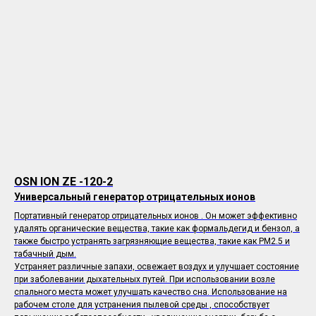
OSN ION ZE -120-2
Универсальный генератор отрицательных ионов
Портативный генератор отрицательных ионов . Он может эффективно
удалять органические вещества, такие как формальдегид и бензол, а
также быстро устранять загрязняющие вещества, такие как PM2.5 и
табачный дым.
Устраняет различные запахи, освежает воздух и улучшает состояние
при заболевании дыхательных путей. При использовании возле
спального места может улучшать качество сна. Использование на
рабочем столе для устранения пылевой среды , способствует