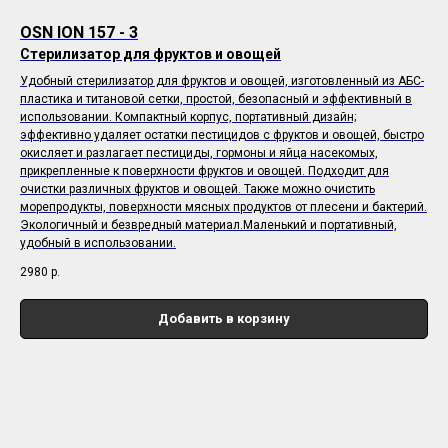
OSN ION 157 - 3
Стерилизатор для фруктов и овощей
Удобный стерилизатор для фруктов и овощей, изготовленный из АБС-
пластика и титановой сетки, простой, безопасный и эффективный в
использовании. Компактный корпус, портативный дизайн;
эффективно удаляет остатки пестицидов с фруктов и овощей, быстро
окисляет и разлагает пестициды, гормоны и яйца насекомых,
прикрепленные к поверхности фруктов и овощей. Подходит для
очистки различных фруктов и овощей. Также можно очистить
морепродукты, поверхности мясных продуктов от плесени и бактерий.
Экологичный и безвредный материал.Маленький и портативный,
удобный в использовании.
2980
р.
Добавить в корзину