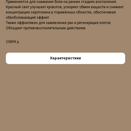
Применяется для снижения боли на ранних стадиях воспаления.
Красный свет улучшает кровоток, ускоряет обмен веществ и снижает
концентрацию серотонина в поражённых областях, обеспечивая
обезболивающий эффект.
Также эффективен для заживление ран и регенерация клеток.
Обладает противовоспалительным действием.
23899
р.
Характеристики