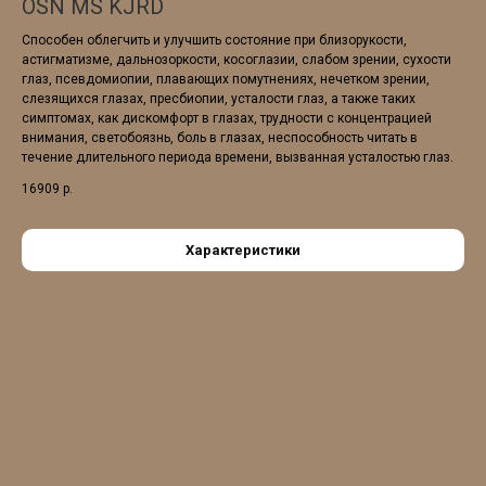
OSN MS KJRD
Способен облегчить и улучшить состояние при близорукости,
астигматизме, дальнозоркости, косоглазии, слабом зрении, сухости
глаз, псевдомиопии, плавающих помутнениях, нечетком зрении,
слезящихся глазах, пресбиопии, усталости глаз, а также таких
симптомах, как дискомфорт в глазах, трудности с концентрацией
внимания, светобоязнь, боль в глазах, неспособность читать в
течение длительного периода времени, вызванная усталостью глаз.
16909
р.
Характеристики