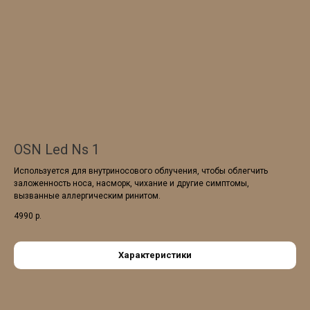
OSN Led Ns 1
Используется для внутриносового облучения, чтобы облегчить
заложенность носа, насморк, чихание и другие симптомы,
вызванные аллергическим ринитом.
4990
р.
Характеристики