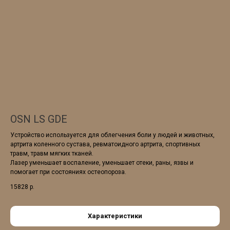
OSN LS GDE
Устройство используется для облегчения боли у людей и животных,
артрита коленного сустава, ревматоидного артрита, спортивных
травм, травм мягких тканей.
Лазер уменьшает воспаление, уменьшает отеки, раны, язвы и
помогает при состояниях остеопороза.
15828
р.
Характеристики