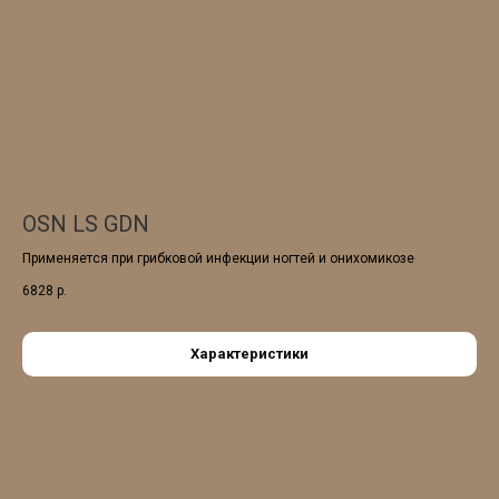
OSN LS GDN
Применяется при грибковой инфекции ногтей и онихомикозе
6828
р.
Характеристики