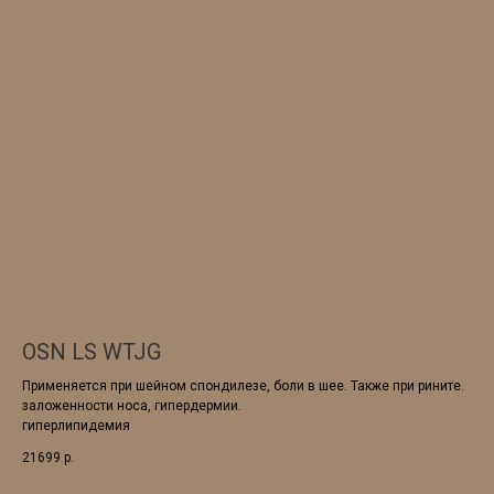
OSN LS WTJG
Применяется при шейном спондилезе, боли в шее. Также при рините.
заложенности носа, гипердермии.
гиперлипидемия
21699
р.