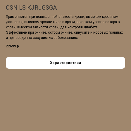
OSN LS KJRJGSGA
Применяется при повышенной вязкости крови, высоком кровяном
давлении, высоком уровне жира в крови, высоком уровне сахара в
крови, высокой вязкости крови, для контроля диабета.
Эффективен при рините, остром рините, синусите и носовых полипах
и при сердечно-сосудистых заболеваниях.
22699
р.
Характеристики