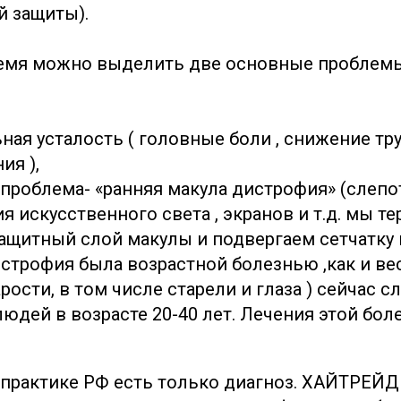
 защиты).
емя можно выделить две основные проблемы
ьная усталость ( головные боли , снижение т
ия ),
проблема- «ранняя макула дистрофия» (слепота
я искусственного света , экранов и т.д. мы т
ащитный слой макулы и подвергаем сетчатку
истрофия была возрастной болезнью ,как и ве
рости, в том числе старели и глаза ) сейчас с
юдей в возрасте 20-40 лет. Лечения этой боле
практике РФ есть только диагноз. ХАЙТРЕЙД