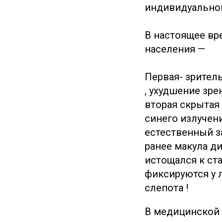
индивидуальной
В настоящее вр
населения —
Первая- зрител
, ухудшение зрен
вторая скрытая 
синего излучени
естественный з
ранее макула д
истощался к ста
фиксируются у л
слепота !
В медицинской 