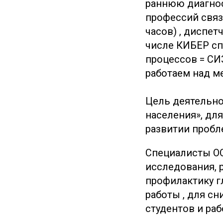
раннюю диагнос
профессий связ
часов) , диспет
числе КИБЕР сп
процессов = СИ
работаем над м
Цель деятельно
населения», дл
развитии пробл
Специалисты ОО
исследования, 
профилактику г
работы , для с
студентов и раб