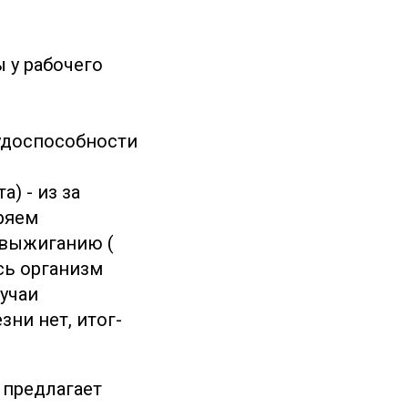
 у рабочего
рудоспособности
) - из за
еряем
 выжиганию (
сь организм
лучаи
зни нет, итог-
 предлагает