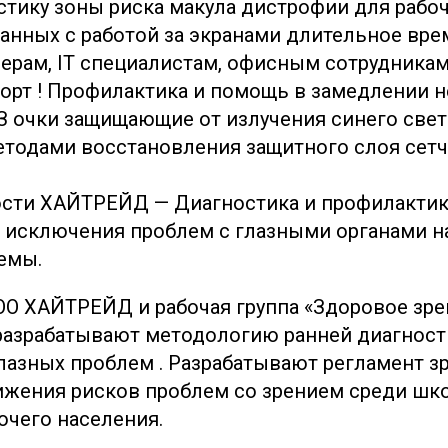
тику зоны риска макула дистрофии для рабоч
анных с работой за экранами длительное врем
черам, IT специалистам, офисным сотрудникам 
орт ! Профилактика и помощь в замедлении 
З очки защищающие от излучения синего света
етодами восстановления защитного слоя сетч
сти ХАЙТРЕЙД — Диагностика и профилактик
я исключения проблем с глазными органами на
емы.
О ХАЙТРЕЙД и рабочая группа «Здоровое зрен
разрабатывают методологию ранней диагност
лазных проблем . Разрабатывают регламент з
нижения рисков проблем со зрением среди шк
очего населения.