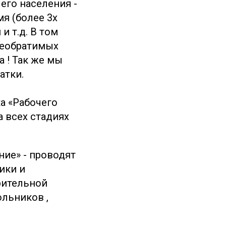
его населения -
я (более 3х
и т.д. В том
необратимых
 ! Так же мы
атки.
а «Рабочего
 всех стадиях
ие» - проводят
ики и
рительной
ольников ,